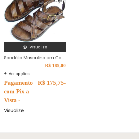
Comprar
Visualize
Sandália Masculina em Couro Estilo Romana Modelo M
R$
185,00
Ver opções
Pagamento
R$
175,75
-
com Pix a
Vista -
Visualize