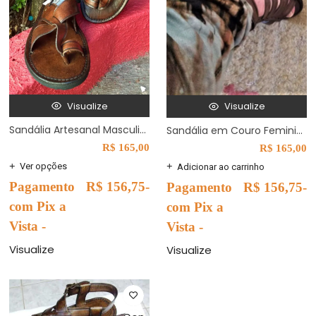
Visualize
Visualize
Sandália Artesanal Masculina em Couro Estilo Romana Modelo Y
Sandália em Couro Feminina Modelo 50 nº 39
R$
165,00
R$
165,00
Ver opções
Adicionar ao carrinho
Pagamento
R$
156,75
-
Pagamento
R$
156,75
-
com Pix a
com Pix a
Vista -
Vista -
Visualize
Visualize